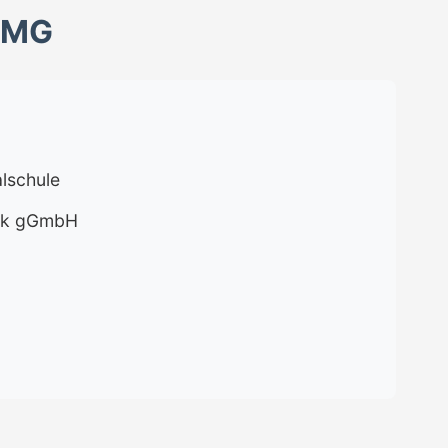
TMG
lschule
erk gGmbH